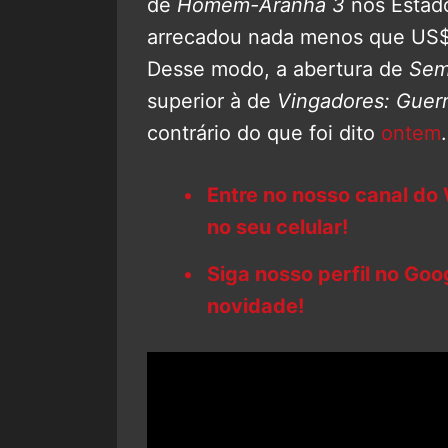
de
Homem-Aranha 3
nos Estado
arrecadou nada menos que US$ 
Desse modo, a abertura de
Sem
superior à de
Vingadores: Guerra
contrário do que foi dito
ontem
.
Entre no nosso canal do
no seu celular!
Siga nosso perfil no Go
novidade!