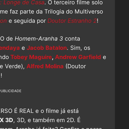
 Longe de Casa
. O terceiro filme solo
ilme faz parte da Trilogia do Multiverso
ion
e seguida por
Doutor Estranho 2
!
CO de
Homem-Aranha 3
conta
endaya
e
Jacob Batalon
. Sim, os
indo
Tobey Maguire
,
Andrew Garfield
e
 Verde),
Alfred Molina
(Doutor
!
PUBLICIDADE
RSO É REAL e o filme já está
X 3D
, 3D, e também em 2D. É