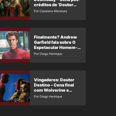
créditos de ‘Doutor
Destino’ é revelada
Por Cassiano Meneses
Finalmente? Andrew
Garfield fala sobre O
Espetacular Homem-
Aranha 3
Por Diego Henrique
Vingadores: Doutor
Destino – Cena final
com Wolverine e
Homem-Aranha de
Por Diego Henrique
Maguire vaza nas
redes