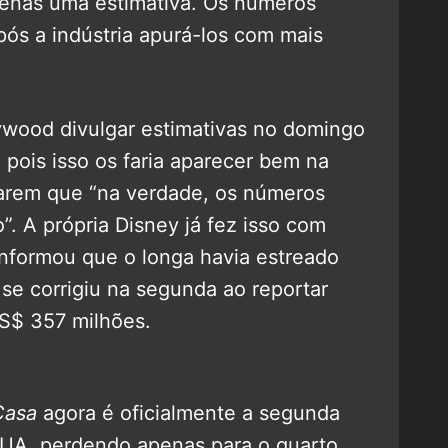
penas uma estimativa. Os números
pós a indústria apurá-los com mais
ywood divulgar estimativas no domingo
, pois isso os faria aparecer bem na
tarem que “na verdade, os números
”. A própria Disney já fez isso com
 informou que o longa havia estreado
e corrigiu na segunda ao reportar
US$ 357 milhões.
Casa
agora é oficialmente a segunda
 EUA, perdendo apenas para o quarto