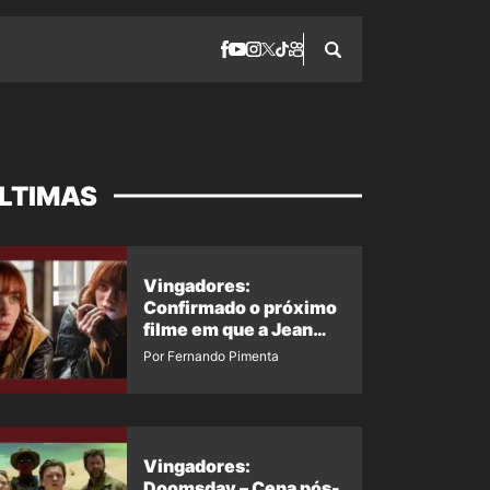
LTIMAS
Vingadores:
Confirmado o próximo
filme em que a Jean
Grey irá aparecer
Por Fernando Pimenta
Vingadores:
Doomsday – Cena pós-