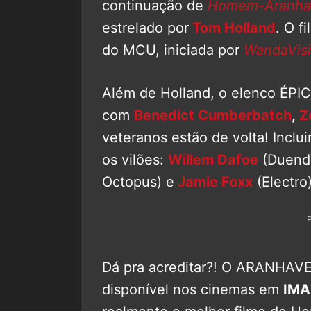
continuação de
Homem-Aranha:
estrelado por
Tom Holland
. O f
do MCU, iniciada por
WandaVis
Além de Holland, o elenco ÉPI
com
Benedict Cumberbatch
,
Z
veteranos estão de volta! Inclu
os vilões:
Willem Dafoe
(Duende
Octopus) e
Jamie Foxx
(Electro)
Dá pra acreditar?! O ARANHAVE
disponível nos cinemas em
IMA