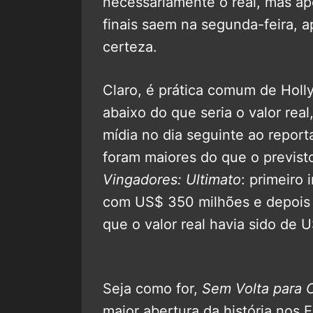
necessariamente o real, mas a
finais saem na segunda-feira, a
certeza.
Claro, é prática comum de Holl
abaixo do que seria o valor real
mídia no dia seguinte ao repor
foram maiores do que o previsto
Vingadores: Ultimato
: primeiro
com US$ 350 milhões e depois s
que o valor real havia sido de 
Seja como for,
Sem Volta para 
maior abertura da história nos