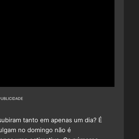
PUBLICIDADE
subiram tanto em apenas um dia? É
vulgam no domingo não é