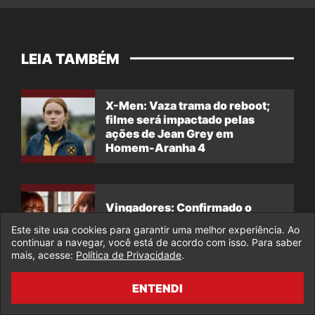
LEIA TAMBÉM
X-Men: Vaza trama do reboot;
filme será impactado pelas
ações de Jean Grey em
Homem-Aranha 4
Vingadores: Confirmado o
próximo filme em que a Jean
Este site usa cookies para garantir uma melhor experiência. Ao
Grey irá aparecer
continuar a navegar, você está de acordo com isso. Para saber
mais, acesse:
Política de Privacidade
.
ENTENDI
Vingadores: Doomsday – Cena