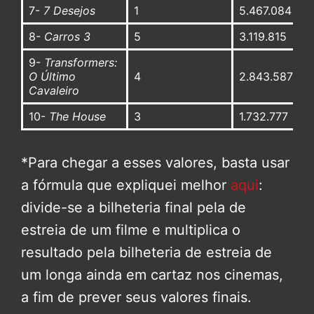
7-
7 Desejos
1
5.467.084
8-
Carros 3
5
3.119.815
9-
Transformers:
O Último
4
2.843.587
Cavaleiro
10-
The House
3
1.732.777
*Para chegar a esses valores, basta usar
a fórmula que expliquei melhor
aqui
:
divide-se a bilheteria final pela de
estreia de um filme e multiplica o
resultado pela bilheteria de estreia de
um longa ainda em cartaz nos cinemas,
a fim de prever seus valores finais.