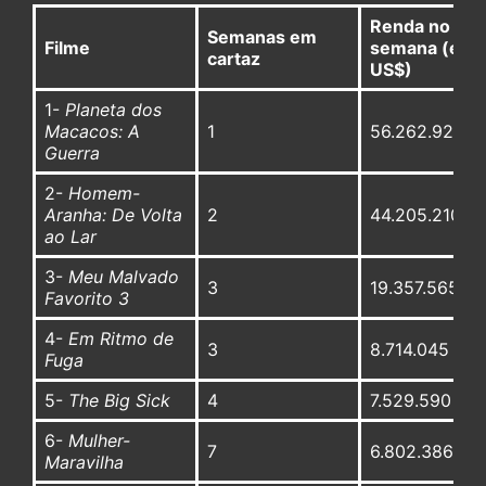
Renda no fim
Semanas em
Filme
semana (em
cartaz
US$)
1-
Planeta dos
Macacos: A
1
56.262.929
Guerra
2-
Homem-
Aranha: De Volta
2
44.205.210
ao Lar
3-
Meu Malvado
3
19.357.565
Favorito 3
4-
Em Ritmo de
3
8.714.045
Fuga
5-
The Big Sick
4
7.529.590
6-
Mulher-
7
6.802.386
Maravilha