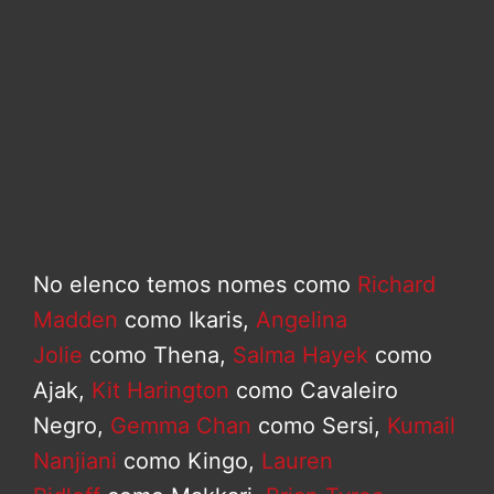
No elenco temos nomes como
Richard
Madden
como Ikaris,
Angelina
Jolie
como Thena,
Salma Hayek
como
Ajak,
Kit Harington
como Cavaleiro
Negro,
Gemma Chan
como Sersi,
Kumail
Nanjiani
como Kingo,
Lauren