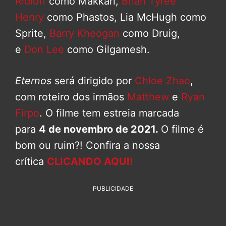
Ridloff
como Makkari,
Brian Tyree
Henry
como Phastos, Lia McHugh como
Sprite,
Barry Kheogan
como Druig,
e
Don Lee
como Gilgamesh.
Eternos
será dirigido por
Chloe Zhao
,
com roteiro dos irmãos
Matthew
e
Ryan
Firpo
. O filme tem estreia marcada
para
4 de novembro de 2021.
O filme é
bom ou ruim?! Confira a nossa
crítica
CLICANDO AQUI!
PUBLICIDADE