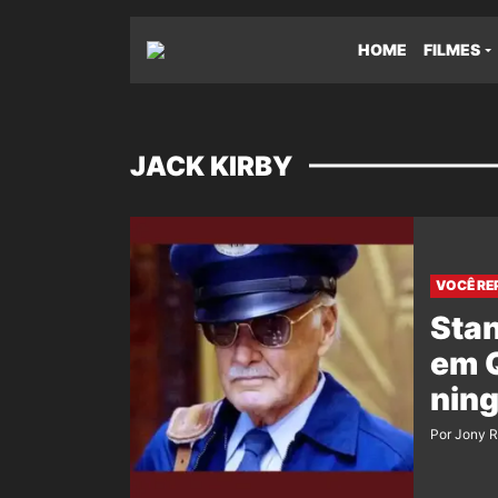
HOME
FILMES
JACK KIRBY
VOCÊ RE
Stan
em Q
nin
Por Jony 