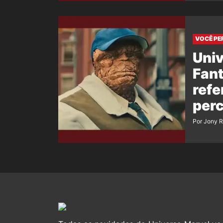
VOCÊ PE
Univ
Fant
refe
per
Por Jony 