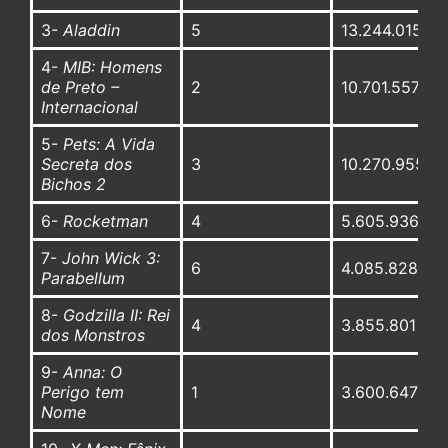
3-
Aladdin
5
13.244.015
4-
MIB: Homens
de Preto –
2
10.701.557
Internacional
5-
Pets: A Vida
Secreta dos
3
10.270.955
Bichos 2
6-
Rocketman
4
5.605.936
7-
John Wick 3:
6
4.085.828
Parabellum
8-
Godzilla II: Rei
4
3.855.801
dos Monstros
9-
Anna: O
Perigo tem
1
3.600.647
Nome