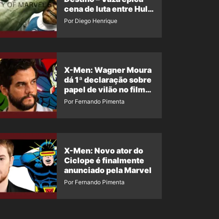
cena de luta entre Hulk
e o Coisa
Por Diego Henrique
X-Men: Wagner Moura
dá 1ª declaração sobre
papel de vilão no filme
da Marvel
Por Fernando Pimenta
X-Men: Novo ator do
Ciclope é finalmente
anunciado pela Marvel
Por Fernando Pimenta