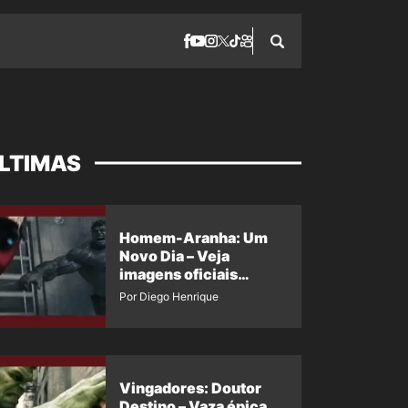
LTIMAS
Homem-Aranha: Um
Novo Dia – Veja
imagens oficiais
descartadas do Hulk
Por Diego Henrique
Cinza no filme
Vingadores: Doutor
Destino – Vaza épica