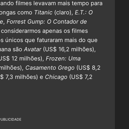
uando filmes levavam mais tempo para
o longas como
Titanic
(claro),
E.T.: O
ee
,
Forrest Gump: O Contador de
 considerarmos apenas os filmes
os únicos que faturaram mais do que
mana são
Avatar
(US$ 16,2 milhões),
US$ 12 milhões),
Frozen: Uma
milhões),
Casamento Grego
(US$ 8,2
$ 7,3 milhões) e
Chicago
(US$ 7,2
PUBLICIDADE