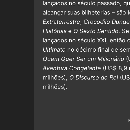
lançados no século passado, q
alcançar suas bilheterias – sã
Extraterrestre
,
Crocodilo Dund
Histórias
e
O Sexto Sentido
. Se
lançados no século XXI, então 
Ultimato
no décimo final de se
Quem Quer Ser um Milionário
(
Aventura Congelante
(US$ 8,9 
milhões),
O Discurso do Rei
(US
milhões).