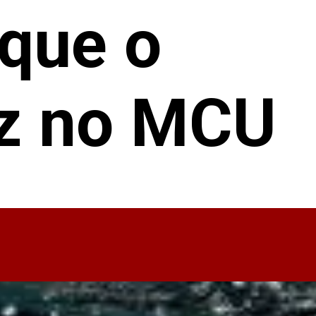
 que o
z no MCU