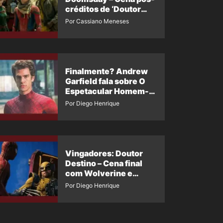
créditos de ‘Doutor
Destino’ é revelada
Por Cassiano Meneses
Finalmente? Andrew
Garfield fala sobre O
Espetacular Homem-
Aranha 3
Por Diego Henrique
Vingadores: Doutor
Destino – Cena final
com Wolverine e
Homem-Aranha de
Por Diego Henrique
Maguire vaza nas
redes