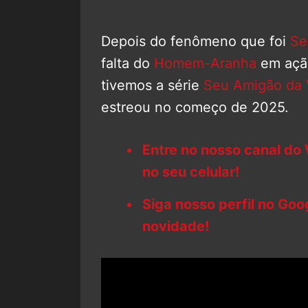
Depois do fenômeno que foi
Se
falta do
Homem-Aranha
em ação
tivemos a série
Seu Amigão da
estreou no começo de 2025.
Entre no nosso canal do
no seu celular!
Siga nosso perfil no Go
novidade!