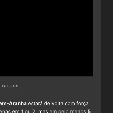
PUBLICIDADE
em-Aranha
estará de volta com força
apenas em 1 ou 2, mas em pelo menos
5