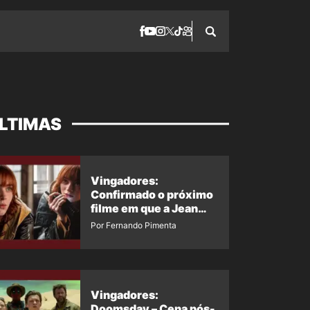
LTIMAS
Vingadores:
Confirmado o próximo
filme em que a Jean
Grey irá aparecer
Por Fernando Pimenta
Vingadores:
Doomsday – Cena pós-