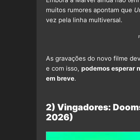
Embora a Marvel ainda não tenh
muitos rumores apontam que
U
vez pela linha multiversal.
As gravações do novo filme de
e com isso,
podemos esperar n
em breve
.
2) Vingadores: Doom
2026)