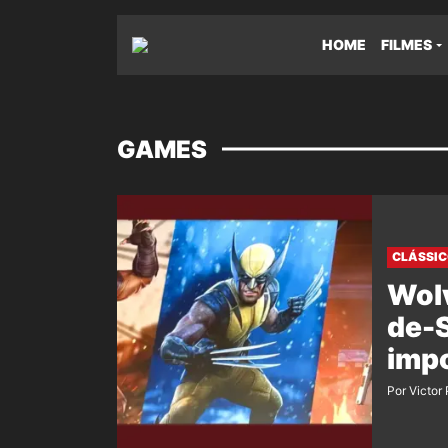
HOME
FILMES
GAMES
CLÁSSIC
Wolv
de-
imp
Por Victor