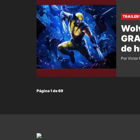
TRAILER
Wolv
GRA
de h
Por Victor
Página 1 de 69