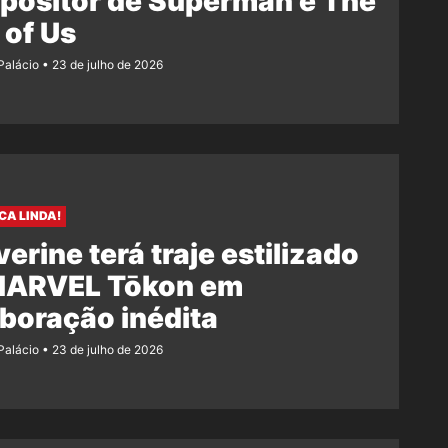
positor de Superman e The
 of Us
 Palácio
23 de julho de 2026
CA LINDA!
erine terá traje estilizado
MARVEL Tōkon em
boração inédita
 Palácio
23 de julho de 2026