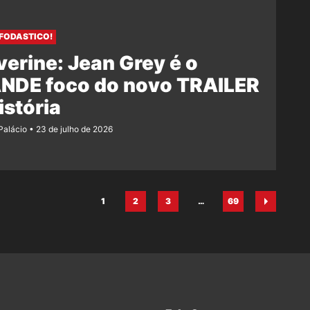
 FODASTICO!
erine: Jean Grey é o
NDE foco do novo TRAILER
istória
 Palácio
23 de julho de 2026
1
2
3
…
69
Página
Página
Página
Página