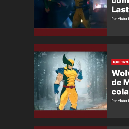
com
Last
Por Victor
QUE TRO
Wolv
de 
cola
Por Victor