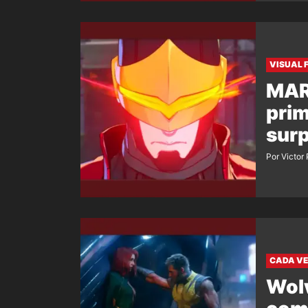
VISUAL 
MAR
prim
sur
Por Victor
CADA VE
Wolv