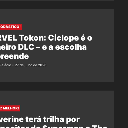
FODÁSTICO!
VEL Tokon: Ciclope é o
eiro DLC – e a escolha
preende
 Palácio
27 de julho de 2026
Z MELHOR!
erine terá trilha por