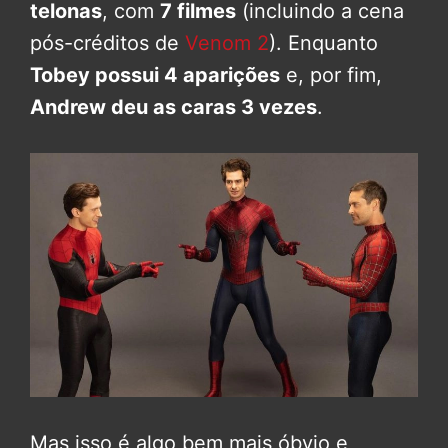
telonas
, com
7 filmes
(incluindo a cena
pós-créditos de
Venom 2
). Enquanto
Tobey possui 4 aparições
e, por fim,
Andrew deu as caras 3 vezes
.
Mas isso é algo bem mais óbvio e