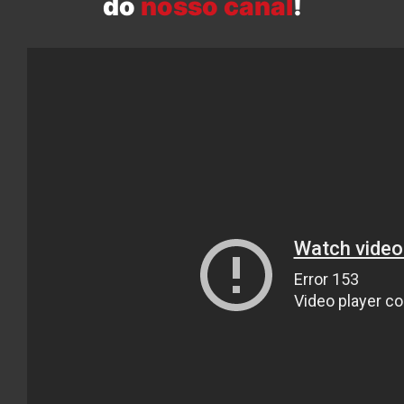
do
nosso canal
!