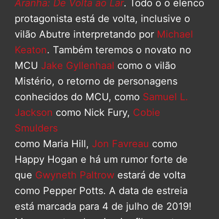
Aranha: De Volta ao Lar
. Todo o o elenco
protagonista está de volta, inclusive o
vilão Abutre interpretando por
Michael
Keaton
. Também teremos o novato no
MCU
Jake Gyllenhaal
como o vilão
Mistério, o retorno de personagens
conhecidos do MCU, como
Samuel L.
Jackson
como Nick Fury,
Cobie
Smulders
como Maria Hill,
Jon Favreau
como
Happy Hogan e há um rumor forte de
que
Gwyneth Paltrow
estará de volta
como Pepper Potts. A data de estreia
está marcada para 4 de julho de 2019!