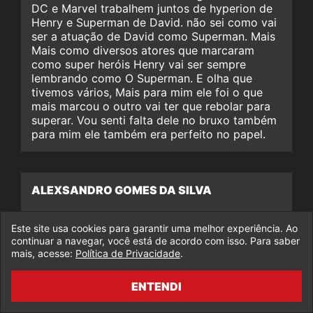
DC e Marvel trabalhem juntos de hyperion de
Henry e Superman de David. não sei como vai
ser a atuação de David como Superman. Mais
Mais como diversos atores que marcaram
como super heróis Henry vai ser sempre
lembrando como O Superman. E olha que
tivemos vários, Mais para mim ele foi o que
mais marcou o outro vai ter que rebolar para
superar. Vou senti falta dele no bruxo também
para mim ele também era perfeito no papel.
ALEXSANDRO GOMES DA SILVA
Ele e o melhor pra fazer superman se não foi
Este site usa cookies para garantir uma melhor experiência. Ao
ele eu não vou ver se vou a série quando eu
continuar a navegar, você está de acordo com isso. Para saber
tiro ele eu nem queria mais saber no ato
mais, acesse:
Política de Privacidade
.
preferido é ele
ENTENDI