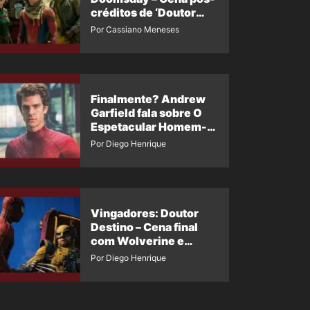
créditos de ‘Doutor
Destino’ é revelada
Por Cassiano Meneses
Finalmente? Andrew
Garfield fala sobre O
Espetacular Homem-
Aranha 3
Por Diego Henrique
Vingadores: Doutor
Destino – Cena final
com Wolverine e
Homem-Aranha de
Por Diego Henrique
Maguire vaza nas
redes