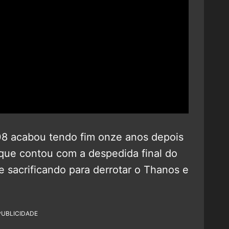
8 acabou tendo fim onze anos depois
 que contou com a despedida final do
 sacrificando para derrotar o Thanos e
PUBLICIDADE