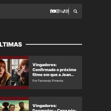
LTIMAS
Vingadores:
Confirmado o próximo
filme em que a Jean
Grey irá aparecer
Por Fernando Pimenta
Vingadores:
Doomsday – Cena pós-