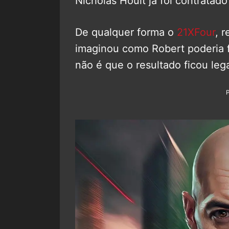
Nicholas Hoult já foi contratado
De qualquer forma o
21XFour
, 
imaginou como Robert poderia fi
não é que o resultado ficou lega