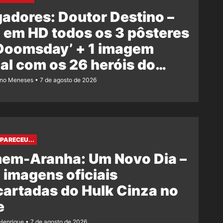
adores: Doutor Destino –
 em HD todos os 3 pôsteres
‘Doomsday’ + 1 imagem
ial com os 26 heróis do
e
ano Meneses
7 de agosto de 2026
PARECEU...
em-Aranha: Um Novo Dia –
 imagens oficiais
artadas do Hulk Cinza no
e
Henrique
7 de agosto de 2026