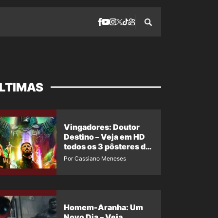
LTIMAS
Vingadores: Doutor
Destino – Veja em HD
todos os 3 pôsteres de
‘Doomsday’ + 1 imagem
Por Cassiano Meneses
oficial com os 26
heróis do filme
Homem-Aranha: Um
Novo Dia – Veja