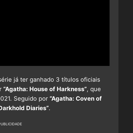
rie já ter ganhado 3 títulos oficiais
r
“Agatha: House of Harkness”
, que
2021. Seguido por
“Agatha: Coven of
Darkhold Diaries”
.
PUBLICIDADE