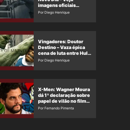
imagens oficiais
descartadas do Hulk
Por Diego Henrique
Cinza no filme
Vingadores: Doutor
Destino – Vaza épica
cena de luta entre Hulk
e o Coisa
Por Diego Henrique
X-Men: Wagner Moura
dá 1ª declaração sobre
papel de vilão no filme
da Marvel
Por Fernando Pimenta