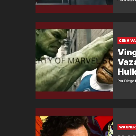
CENA V
Ving
Vaza
Hulk
Por Diego 
WAGNER 