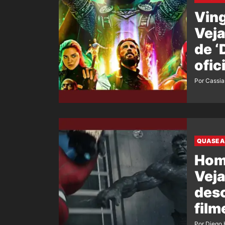
Ving
Veja
de 
ofic
film
Por Cassi
QUASE A
Hom
Veja
desc
film
Por Diego 