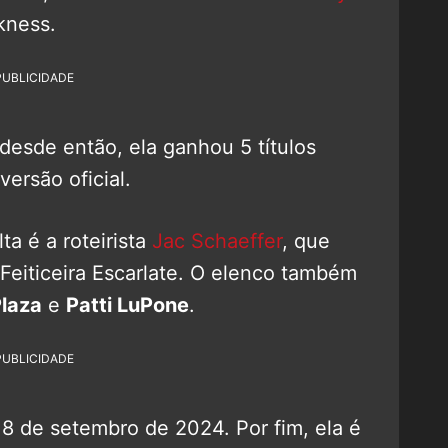
kness.
PUBLICIDADE
desde então, ela ganhou 5 títulos
ersão oficial.
a é a roteirista
Jac Schaeffer
, que
Feiticeira Escarlate. O elenco também
Plaza
e
Patti LuPone
.
PUBLICIDADE
18 de setembro de 2024. Por fim, ela é