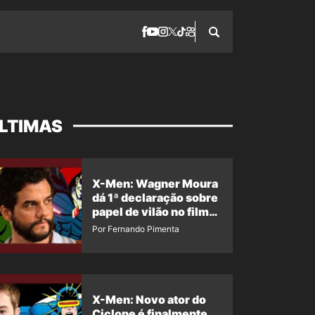
LTIMAS
X-Men: Wagner Moura
dá 1ª declaração sobre
papel de vilão no filme
da Marvel
Por Fernando Pimenta
X-Men: Novo ator do
Ciclope é finalmente