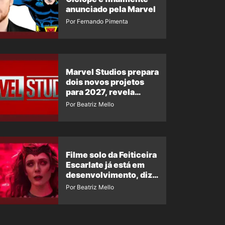
anunciado pela Marvel
Por Fernando Pimenta
Marvel Studios prepara
dois novos projetos
para 2027, revela
insider
Por Beatriz Mello
Filme solo da Feiticeira
Escarlate já está em
desenvolvimento, diz
insider
Por Beatriz Mello