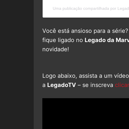
Uma publicação compartilhada por Lega
Você está ansioso para a série
fique ligado no
Legado da Marv
novidade!
Logo abaixo, assista a um víde
a
LegadoTV
– se inscreva
clica