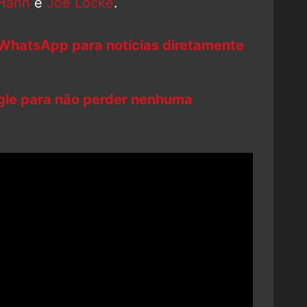
 Hahn
e
Joe Locke
.
 WhatsApp para notícias diretamente
ogle para não perder nenhuma