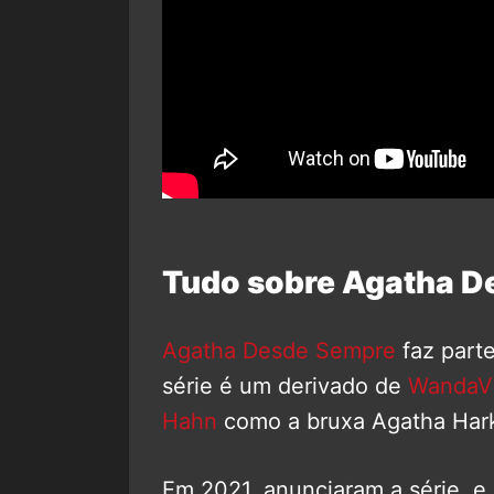
Tudo sobre Agatha D
Agatha Desde Sempre
faz part
série é um derivado de
WandaVi
Hahn
como a bruxa Agatha Har
Em 2021, anunciaram a série, e 