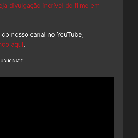
a divulgação incrível do filme em
o do nosso canal no YouTube,
ndo aqui
.
PUBLICIDADE