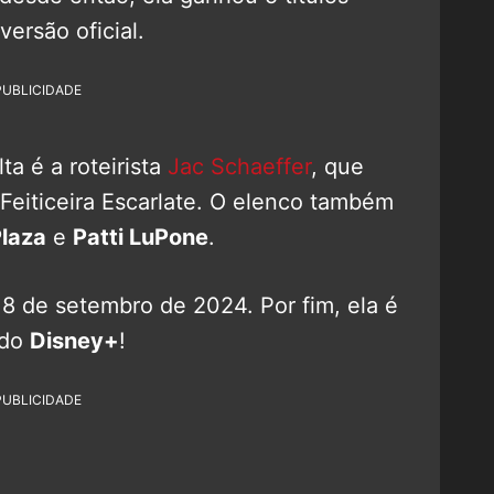
ersão oficial.
PUBLICIDADE
a é a roteirista
Jac Schaeffer
, que
Feiticeira Escarlate. O elenco também
Plaza
e
Patti LuPone
.
18 de setembro de 2024. Por fim, ela é
 do
Disney+
!
PUBLICIDADE