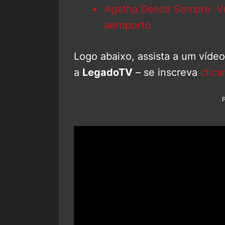
Agatha Desde Sempre: Vej
aeroporto
Logo abaixo, assista a um víde
a
LegadoTV
– se inscreva
clica