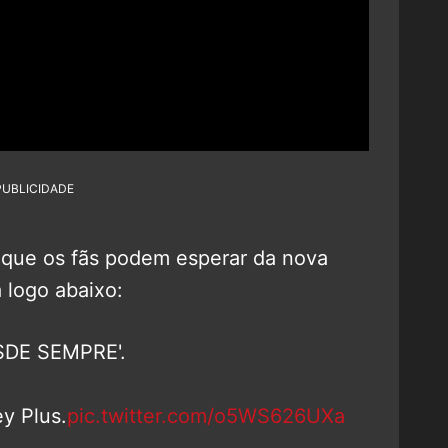
PUBLICIDADE
 que os fãs podem esperar da nova
a logo abaixo:
SDE SEMPRE'.
y Plus.
pic.twitter.com/o5WS626UXa