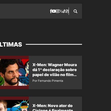
LTIMAS
X-Men: Wagner Moura
dá 1ª declaração sobre
papel de vilão no filme
da Marvel
Por Fernando Pimenta
X-Men: Novo ator do
Ciclope é finalmente