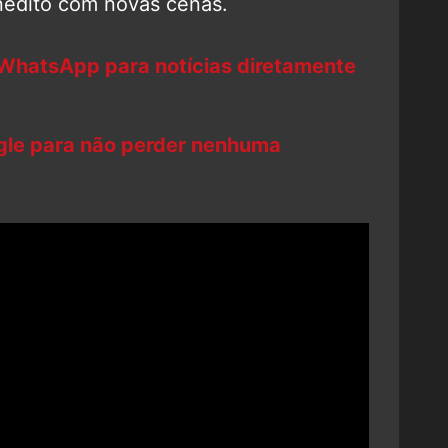
édito com novas cenas.
 WhatsApp para notícias diretamente
ogle para não perder nenhuma