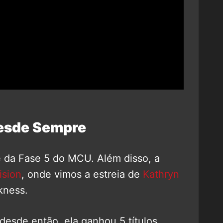
esde Sempre
e da Fase 5 do MCU. Além disso, a
sion
, onde vimos a estreia de
Kathryn
kness.
desde então, ela ganhou 5 títulos