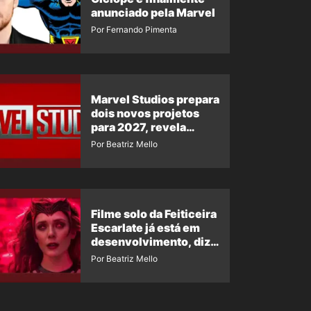
anunciado pela Marvel
Por Fernando Pimenta
Marvel Studios prepara
dois novos projetos
para 2027, revela
insider
Por Beatriz Mello
Filme solo da Feiticeira
Escarlate já está em
desenvolvimento, diz
insider
Por Beatriz Mello