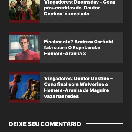
Vingadores: Doomsday – Cena
pós-créditos de ‘Doutor
Destino’ é revelada
Finalmente? Andrew Garfield
fala sobre O Espetacular
Homem-Aranha 3
Vingadores: Doutor Destino –
Cena final com Wolverine e
Homem-Aranha de Maguire
vaza nas redes
DEIXE SEU COMENTÁRIO