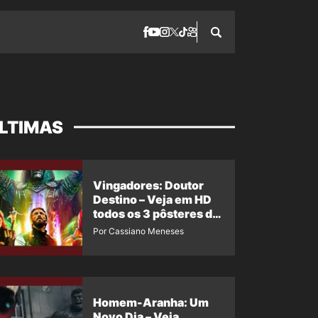
LTIMAS
Vingadores: Doutor
Destino – Veja em HD
todos os 3 pôsteres de
‘Doomsday’ + 1 imagem
Por Cassiano Meneses
oficial com os 26
heróis do filme
Homem-Aranha: Um
Novo Dia – Veja