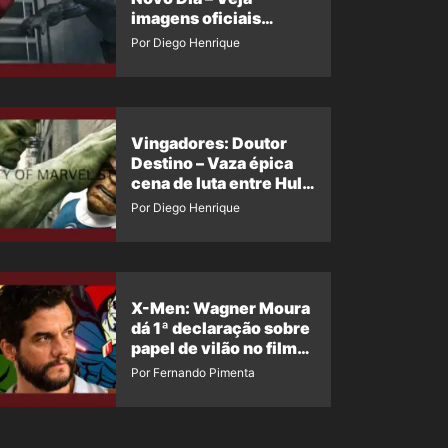
imagens oficiais
descartadas do Hulk
Por Diego Henrique
Cinza no filme
Vingadores: Doutor
Destino – Vaza épica
cena de luta entre Hulk
e o Coisa
Por Diego Henrique
X-Men: Wagner Moura
dá 1ª declaração sobre
papel de vilão no filme
da Marvel
Por Fernando Pimenta