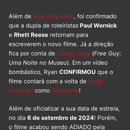
Além de
Ryan Reynolds
, foi confirmado
que a dupla de roteiristas
Paul Wernick
e
Rhett Reese
retornam para
escreverem o novo filme. Já a direção
fica por conta de
Shawn Levy
(
Free Guy
;
Uma Noite no Museu
). Em um vídeo
bombástico, Ryan
CONFIRMOU
que o
filme contará com a volta de
Hugh
Jackman
como
Wolverine
!
Além de oficializar a sua data de estreia,
no dia
6 de setembro de 2024
! Porém,
o filme acabou sendo ADIADO pela