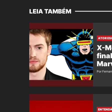
LEIA TAMBÉM
ATOR ES
X-Me
fina
Mar
Por Ferna
ENTENDA