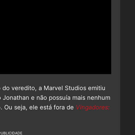
 do veredito, a Marvel Studios emitiu
o Jonathan e não possuía mais nenhum
. Ou seja, ele está fora de
Vingadores:
PUBLICIDADE