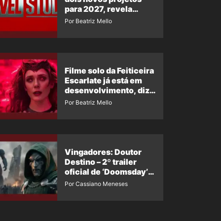
para 2027, revela
insider
Por Beatriz Mello
Filme solo da Feiticeira
Escarlate já está em
desenvolvimento, diz
insider
Por Beatriz Mello
Vingadores: Doutor
Destino – 2º trailer
oficial de ‘Doomsday’
ganha nova data para
Por Cassiano Meneses
vazar novamente