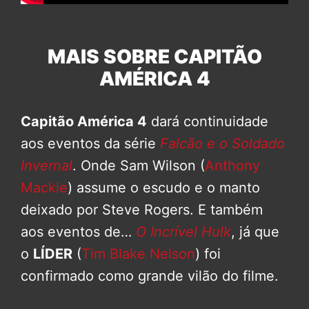
MAIS SOBRE CAPITÃO
AMÉRICA 4
Capitão América 4
dará continuidade
aos eventos da série
Falcão e o Soldado
Invernal
. Onde Sam Wilson (
Anthony
Mackie
) assume o escudo e o manto
deixado por Steve Rogers. E também
aos eventos de…
O Incrível Hulk
, já que
o
LÍDER
(
Tim Blake Nelson
) foi
confirmado como grande vilão do filme.