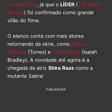
Incrível Hulk
, já que o
LÍDER
(
Tim Blake
Nelson
) foi confirmado como grande
vilão do filme.
O elenco conta com mais atores
retornando da série, como
Danny
Ramirez
(Torres) e
Carl Lumbly
(Isaiah
Bradley). A novidade até agora é a
chegada da atriz
Shira Raas
como a
mutante Sabra!
PUBLICIDADE