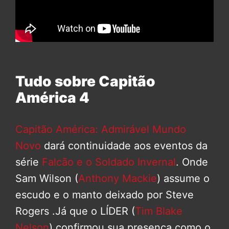
Tudo sobre Capitão
América 4
Capitão América: Admirável Mundo
Novo
dará continuidade aos eventos da
série
Falcão e o Soldado Invernal
. Onde
Sam Wilson (
Anthony Mackie
) assume o
escudo e o manto deixado por Steve
Rogers .Já que o LÍDER (
Tim Blake
Nelson
) confirmou sua presença como o