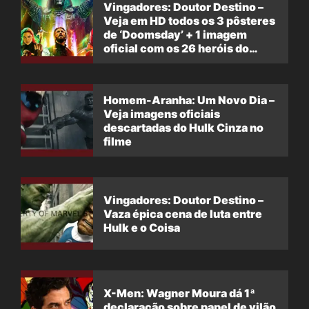
Vingadores: Doutor Destino –
Veja em HD todos os 3 pôsteres
de ‘Doomsday’ + 1 imagem
oficial com os 26 heróis do
filme
Homem-Aranha: Um Novo Dia –
Veja imagens oficiais
descartadas do Hulk Cinza no
filme
Vingadores: Doutor Destino –
Vaza épica cena de luta entre
Hulk e o Coisa
X-Men: Wagner Moura dá 1ª
declaração sobre papel de vilão