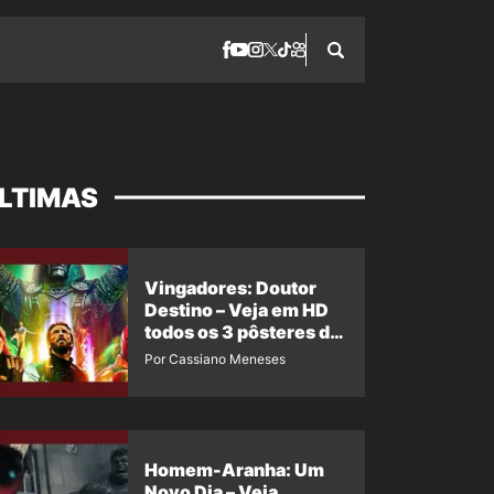
LTIMAS
Vingadores: Doutor
Destino – Veja em HD
todos os 3 pôsteres de
‘Doomsday’ + 1 imagem
Por Cassiano Meneses
oficial com os 26
heróis do filme
Homem-Aranha: Um
Novo Dia – Veja