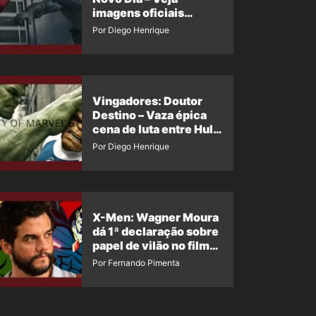
imagens oficiais
descartadas do Hulk
Por Diego Henrique
Cinza no filme
Vingadores: Doutor
Destino – Vaza épica
cena de luta entre Hulk
e o Coisa
Por Diego Henrique
X-Men: Wagner Moura
dá 1ª declaração sobre
papel de vilão no filme
da Marvel
Por Fernando Pimenta