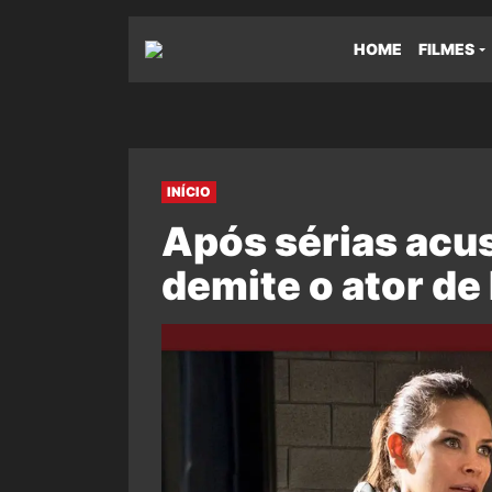
HOME
FILMES
INÍCIO
Após sérias acu
demite o ator d