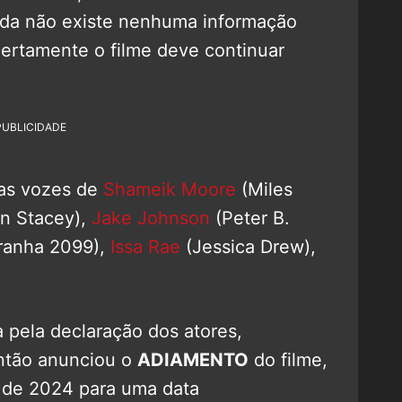
inda não existe nenhuma informação
certamente o filme deve continuar
PUBLICIDADE
das vozes de
Shameik Moore
(Miles
n Stacey),
Jake Johnson
(Peter B.
anha 2099),
Issa Rae
(Jessica Drew),
 pela declaração dos atores,
então anunciou o
ADIAMENTO
do filme,
 de 2024 para uma data