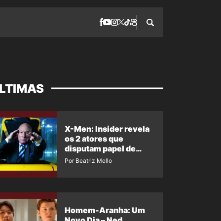
LTIMAS
X-Men: Insider revela
os 2 atores que
disputam papel de
Professor X
Por Beatriz Mello
Homem-Aranha: Um
Novo Dia – Ned