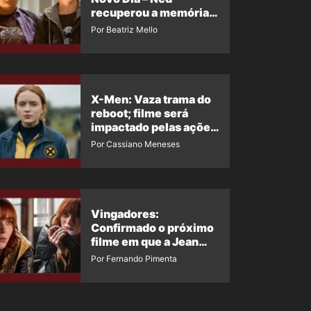
recuperou a memória?
Ator quebra o silêncio
Por Beatriz Mello
X-Men: Vaza trama do
reboot; filme será
impactado pelas ações
de Jean Grey em
Por Cassiano Meneses
Homem-Aranha 4
Vingadores:
Confirmado o próximo
filme em que a Jean
Grey irá aparecer
Por Fernando Pimenta