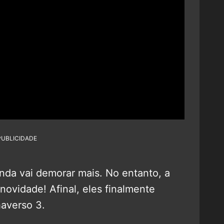
PUBLICIDADE
inda vai demorar mais. No entanto, a
ovidade! Afinal, eles finalmente
haverso 3.