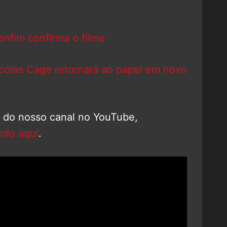
enfim confirma o filme
colas Cage retornará ao papel em novo
o do nosso canal no YouTube,
ndo aqui
.