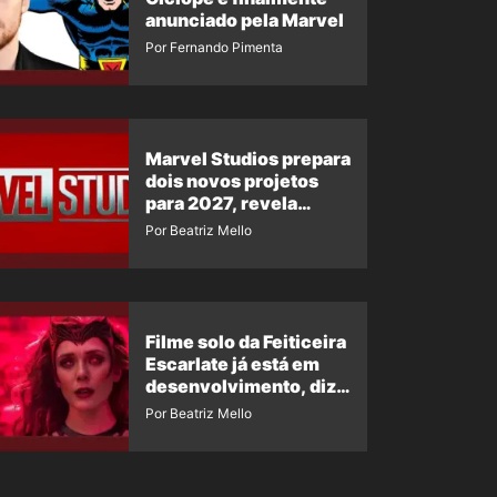
anunciado pela Marvel
Por Fernando Pimenta
Marvel Studios prepara
dois novos projetos
para 2027, revela
insider
Por Beatriz Mello
Filme solo da Feiticeira
Escarlate já está em
desenvolvimento, diz
insider
Por Beatriz Mello