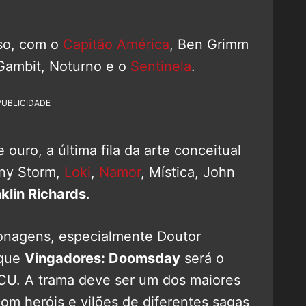
eso, com o
Capitão América
, Ben Grimm
 Gambit, Noturno e o
Sentinela
.
PUBLICIDADE
 ouro, a última fila da arte conceitual
nny Storm,
Loki
,
Namor
, Mística, John
klin Richards
.
rsonagens, especialmente Doutor
 que
Vingadores: Doomsday
será o
MCU. A trama deve ser um dos maiores
com heróis e vilões de diferentes sagas