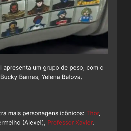
ual apresenta um grupo de peso, com o
 Bucky Barnes, Yelena Belova,
tra mais personagens icônicos:
Thor
,
ermelho (Alexei),
Professor Xavier
,