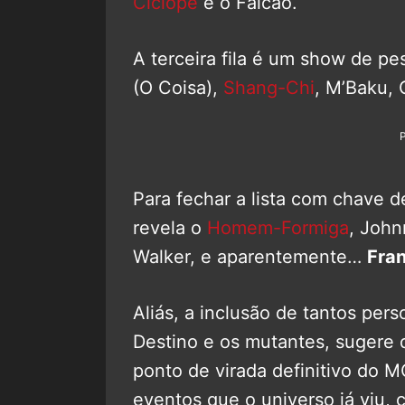
Ciclope
e o Falcão.
A terceira fila é um show de p
(O Coisa),
Shang-Chi
, M’Baku,
Para fechar a lista com chave de
revela o
Homem-Formiga
, Joh
Walker, e aparentemente…
Fran
Aliás, a inclusão de tantos pe
Destino e os mutantes, sugere
ponto de virada definitivo do 
eventos que o universo já viu, 