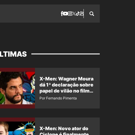
LTIMAS
X-Men: Wagner Moura
dá 1ª declaração sobre
papel de vilão no filme
da Marvel
Por Fernando Pimenta
X-Men: Novo ator do
Ciclope é finalmente