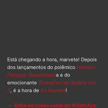
Está chegando a hora, marvete! Depois
dos lançamentos do polêmico
Homem-
Formiga: Quantumani
a e do
emocionante
Guardiões da Galáxia Vol.
3
, é a hora de
As Marvels
!
Entre no nosso canal do WhatsApp