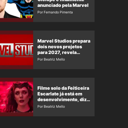
anunciado pela Marvel
Por Fernando Pimenta
Marvel Studios prepara
dois novos projetos
para 2027, revela
insider
Por Beatriz Mello
Filme solo da Feiticeira
Escarlate já está em
desenvolvimento, diz
insider
Por Beatriz Mello