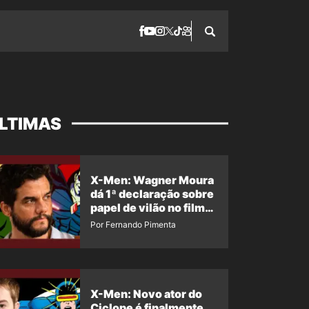
LTIMAS
X-Men: Wagner Moura
dá 1ª declaração sobre
papel de vilão no filme
da Marvel
Por Fernando Pimenta
X-Men: Novo ator do
Ciclope é finalmente