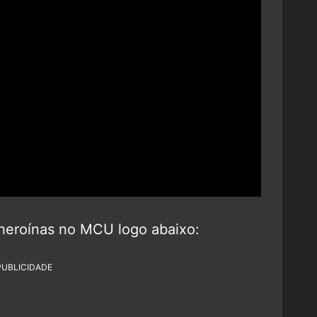
 heroínas no MCU logo abaixo:
PUBLICIDADE