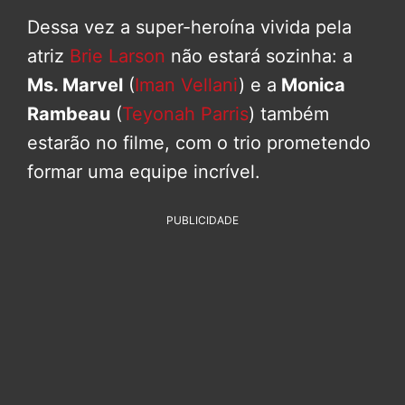
Dessa vez a super-heroína vivida pela
atriz
Brie Larson
não estará sozinha: a
Ms. Marvel
(
Iman Vellani
) e a
Monica
Rambeau
(
Teyonah Parris
) também
estarão no filme, com o trio prometendo
formar uma equipe incrível.
PUBLICIDADE