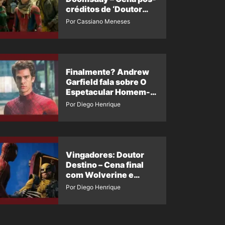
créditos de ‘Doutor
Destino’ é revelada
Por Cassiano Meneses
Finalmente? Andrew
Garfield fala sobre O
Espetacular Homem-
Aranha 3
Por Diego Henrique
Vingadores: Doutor
Destino – Cena final
com Wolverine e
Homem-Aranha de
Por Diego Henrique
Maguire vaza nas
redes