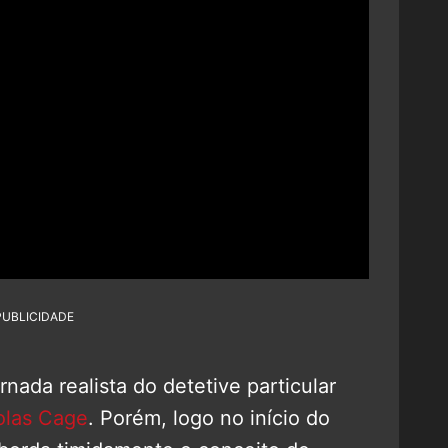
PUBLICIDADE
nada realista do detetive particular
olas Cage
. Porém, logo no início do