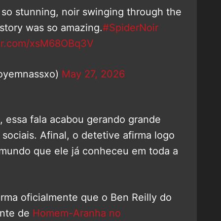
o stunning, noir swinging through the
 story was so amazing.
#SpiderNoir
ter.com/xsM68OBq3V
oyemnassxo)
May 27, 2026
, essa fala acabou gerando grande
ociais. Afinal, o detetive afirma logo
 mundo que ele já conheceu em toda a
rma oficialmente que o Ben Reilly do
ante de
Homem-Aranha no