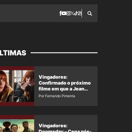
LTIMAS
Vingadores:
Confirmado o próximo
filme em que a Jean
Grey irá aparecer
Por Fernando Pimenta
Vingadores:
Doomsday – Cena pós-