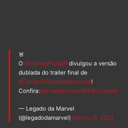
🚨
O
@DisneyPlusBR
divulgou a versão
dublada do trailer final de
#FalcãoEOSoldadoInvernal
!
Confira:
pic.twitter.com/WA8o21srmB
— Legado da Marvel
(@legadodamarvel)
March 15, 2021