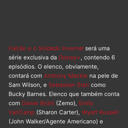
Falcão e o Soldado Invernal
será uma
série exclusiva da
Disney+
, contendo 6
episódios. O elenco, obviamente,
contará com
Anthony Mackie
na pele de
Sam Wilson, e
Sebastian Stan
como
Bucky Barnes. Elenco que também conta
com
Daniel Brühl
(Zemo),
Emily
VanCamp
(Sharon Carter),
Wyatt Russell
(John Walker/Agente Americano) e