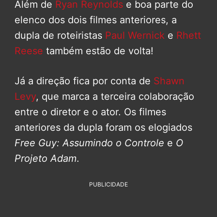
Além de
Ryan Reynolds
e boa parte do
elenco dos dois filmes anteriores, a
dupla de roteiristas
Paul Wernick
e
Rhett
Reese
também estão de volta!
Já a direção fica por conta de
Shawn
Levy
, que marca a terceira colaboração
entre o diretor e o ator. Os filmes
anteriores da dupla foram os elogiados
Free Guy: Assumindo o Controle
e
O
Projeto Adam
.
PUBLICIDADE