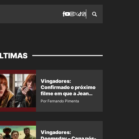
LTIMAS
Vingadores:
Confirmado o próximo
filme em que a Jean
Grey irá aparecer
Por Fernando Pimenta
Vingadores:
Doomsday – Cena pós-