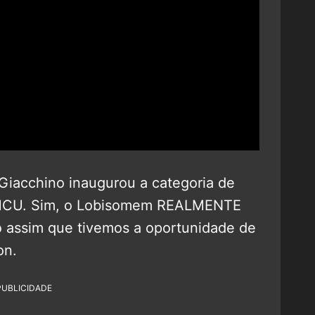
 Giacchino inaugurou a categoria de
 MCU. Sim, o Lobisomem REALMENTE
ó assim que tivemos a oportunidade de
on.
PUBLICIDADE