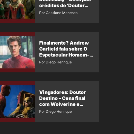
créditos de ‘Doutor
Destino’ é revelada
Por Cassiano Meneses
Finalmente? Andrew
Garfield fala sobre O
Espetacular Homem-
Aranha 3
Por Diego Henrique
Vingadores: Doutor
Destino – Cena final
com Wolverine e
Homem-Aranha de
Por Diego Henrique
Maguire vaza nas
redes