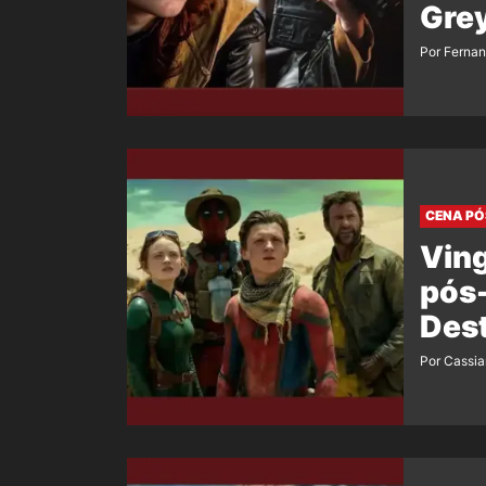
Grey
Por Ferna
CENA PÓ
Vin
pós-
Dest
Por Cassi