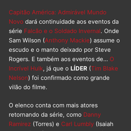
Capitão América: Admirável Mundo
Novo
dará continuidade aos eventos da
série
Falcão e o Soldado Invernal
. Onde
Sam Wilson (
Anthony Mackie
) assume o
escudo e o manto deixado por Steve
Rogers. E também aos eventos de…
O
Incrível Hulk
, já que o
LÍDER
(
Tim Blake
Nelson
) foi confirmado como grande
vilão do filme.
O elenco conta com mais atores
retornando da série, como
Danny
Ramirez
(Torres) e
Carl Lumbly
(Isaiah