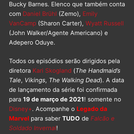
Bucky Barnes. Elenco que também conta
com
Daniel Brühl
(Zemo),
Emily
VanCamp
(Sharon Carter),
Wyatt Russell
(John Walker/Agente Americano) e
Adepero Oduye.
Todos os episódios serão dirigidos pela
diretora
Kari Skogland
(
The Handmaid’s
Tale
,
Vikings
,
The Walking Dead
). A data
de lançamento da série foi confirmada
para
19 de março de 2021
! somente no
Disney+
. Acompanhe o
Legado da
Marvel
para saber
TUDO
de
Falcão e
Soldado Invernal
!