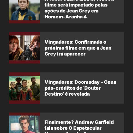
filme será impactado pelas
ações de Jean Grey em
Homem-Aranha 4
Vingadores: Confirmado o
próximo filme em que a Jean
Grey irá aparecer
Vingadores: Doomsday – Cena
pós-créditos de ‘Doutor
Destino’ é revelada
Finalmente? Andrew Garfield
fala sobre O Espetacular