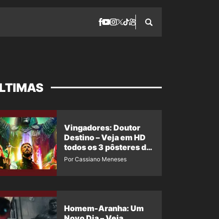
LTIMAS
Vingadores: Doutor
Destino – Veja em HD
todos os 3 pôsteres de
‘Doomsday’ + 1 imagem
Por Cassiano Meneses
oficial com os 26
heróis do filme
Homem-Aranha: Um
Novo Dia – Veja