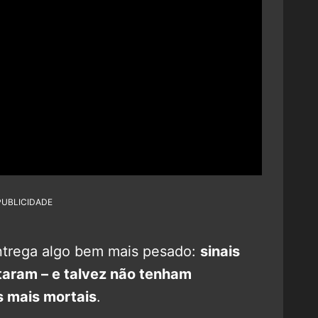
PUBLICIDADE
ntrega algo bem mais pesado:
sinais
taram – e talvez não tenham
s mais mortais
.