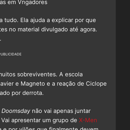
 tudo. Ela ajuda a explicar por que
s no material divulgado até agora.
.
PUBLICIDADE
uitos sobreviventes. A escola
Xavier e Magneto e a reação de Ciclope
do por derrota.
: Doomsday
não vai apenas juntar
s. Vai apresentar um grupo de
X-Men
a e por vilões que finalmente devem