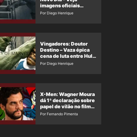
imagens oficiais
descartadas do Hulk
Por Diego Henrique
Cinza no filme
Vingadores: Doutor
Destino – Vaza épica
cena de luta entre Hulk
e o Coisa
Por Diego Henrique
X-Men: Wagner Moura
dá 1ª declaração sobre
papel de vilão no filme
da Marvel
Por Fernando Pimenta