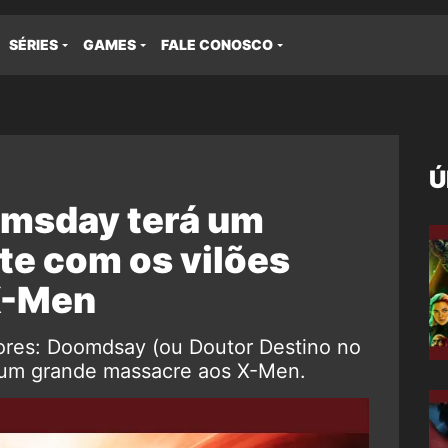
SÉRIES
GAMES
FALE CONOSCO
Ú
omsday terá um
e com os vilões
 X-Men
dores: Doomdsay (ou Doutor Destino no
 um grande massacre aos X-Men.