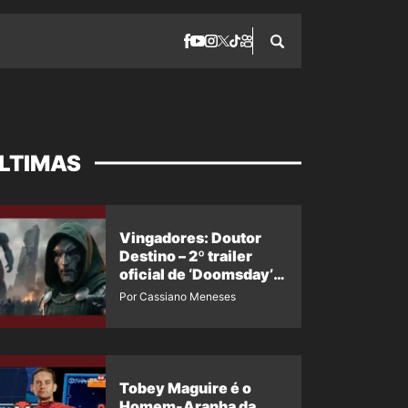
LTIMAS
Vingadores: Doutor
Destino – 2º trailer
oficial de ‘Doomsday’
ganha nova data para
Por Cassiano Meneses
vazar novamente
Tobey Maguire é o
Homem-Aranha da