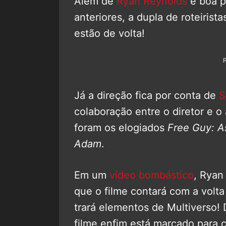
Além de
Ryan Reynolds
e boa p
anteriores, a dupla de roteirist
estão de volta!
Já a direção fica por conta de
S
colaboração entre o diretor e o 
foram os elogiados
Free Guy: A
Adam
.
Em um
vídeo bombástico
, Rya
que o filme contará com a volt
trará elementos de Multiverso! 
filme enfim está marcado para 