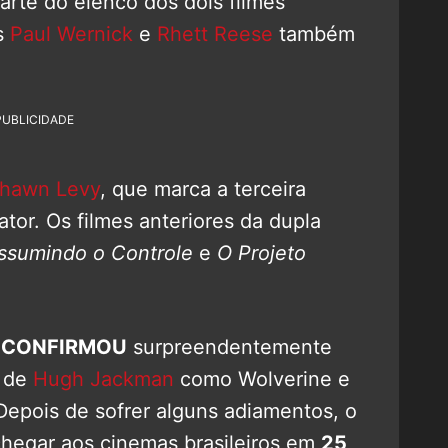
arte do elenco dos dois filmes
as
Paul Wernick
e
Rhett Reese
também
PUBLICIDADE
hawn Levy
, que marca a terceira
ator. Os filmes anteriores da dupla
ssumindo o Controle
e
O Projeto
n
CONFIRMOU
surpreendentemente
a de
Hugh Jackman
como Wolverine e
Depois de sofrer alguns adiamentos, o
chegar aos cinemas brasileiros em
25