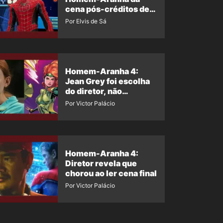
cena pós-créditos de
Um Novo Dia?
Por Elvis de Sá
Homem-Aranha 4:
Jean Grey foi escolha
do diretor, não
imposição da Marvel
Por Victor Palácio
Homem-Aranha 4:
Diretor revela que
chorou ao ler cena final
Por Victor Palácio