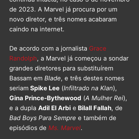
de 2023. A Marvel já procura por um
novo diretor, e três nomes acabaram
caindo na internet.
De acordo com a jornalista
Grace
Randolph
, a Marvel já começou a sondar
grandes diretores para substituírem
Bassam em
Blade
, e três destes nomes
seriam
Spike Lee
(
Infiltrado na Klan
),
Gina Prince-Bythewood
(
A Mulher Rei
),
e a dupla
Adil El Arbi
e
Bilall Fallah
, de
Bad Boys Para Sempre
e também de
episódios de
Ms. Marvel
.