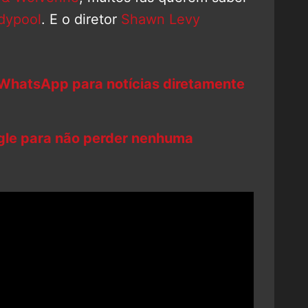
dypool
. E o diretor
Shawn Levy
 WhatsApp para notícias diretamente
ogle para não perder nenhuma