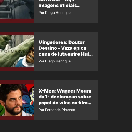
imagens oficiais
descartadas do Hulk
Por Diego Henrique
Cinza no filme
Vingadores: Doutor
Destino – Vaza épica
cena de luta entre Hulk
e o Coisa
Por Diego Henrique
X-Men: Wagner Moura
dá 1ª declaração sobre
papel de vilão no filme
da Marvel
Por Fernando Pimenta