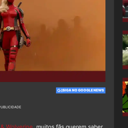
SIGA NO GOOGLE NEWS
PUBLICIDADE
 & Wolverine
, muitos fãs querem saber