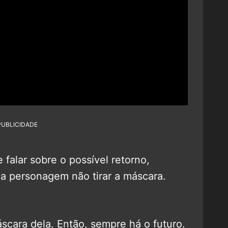
PUBLICIDADE
e falar sobre o possível retorno,
a personagem não tirar a máscara.
áscara dela. Então, sempre há o futuro.