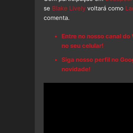
se
Blake Lively
voltará como
La
comenta.
Entre no nosso canal do
no seu celular!
Siga nosso perfil no Go
novidade!