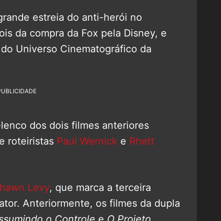
rande estreia do anti-herói no
ois da compra da Fox pela Disney, e
 do Universo Cinematográfico da
PUBLICIDADE
lenco dos dois filmes anteriores
e roteiristas
Paul Wernick
e
Rhett
hawn Levy
, que marca a terceira
ator. Anteriormente, os filmes da dupla
ssumindo o Controle
e
O Projeto