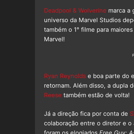
Deadpool & Wolverine
marca a g
universo da Marvel Studios dep
também o 1° filme para maiores
Marvel!
Ryan Reynolds
e boa parte do e
retornam. Além disso, a dupla d
Reese
também estão de volta!
Já a direção fica por conta de
S
colaboração entre o diretor e o 
foram os elogiados
Free Guy: A