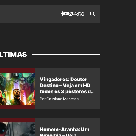
LTIMAS
Vingadores: Doutor
Destino – Veja em HD
todos os 3 pôsteres de
‘Doomsday’ + 1 imagem
Por Cassiano Meneses
oficial com os 26
heróis do filme
Homem-Aranha: Um
Novo Dia – Veja