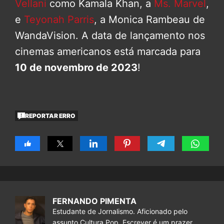
Vellani
como Kamala Khan, a
Ms. Marvel
,
e
Teyonah Parris
, a Monica Rambeau de
WandaVision. A data de lançamento nos
cinemas americanos está marcada para
10 de novembro de 2023
!
REPORTAR ERRO
FERNANDO PIMENTA
Estudante de Jornalismo. Aficionado pelo
assunto Cultura Pop. Escrever é um prazer.