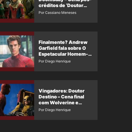
créditos de ‘Doutor
Destino’ é revelada
Por Cassiano Meneses
Finalmente? Andrew
Garfield fala sobre O
Espetacular Homem-
Aranha 3
Por Diego Henrique
Vingadores: Doutor
Destino – Cena final
com Wolverine e
Homem-Aranha de
Por Diego Henrique
Maguire vaza nas
redes