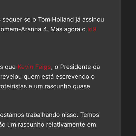
 sequer se o Tom Holland já assinou
 Homem-Aranha 4. Mas agora o
io9
os que
Kevin Feige
, o Presidente da
o revelou quem está escrevendo o
roteiristas e um rascunho quase
 estamos trabalhando nisso. Temos
rão um rascunho relativamente em