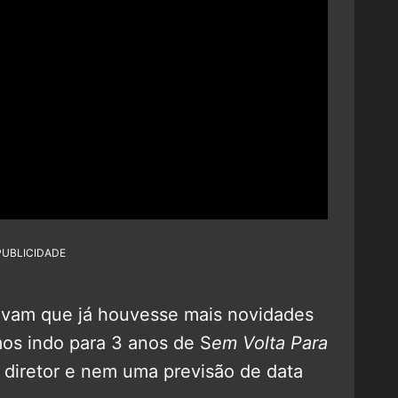
PUBLICIDADE
ravam que já houvesse mais novidades
mos indo para 3 anos de S
em Volta Para
 diretor e nem uma previsão de data