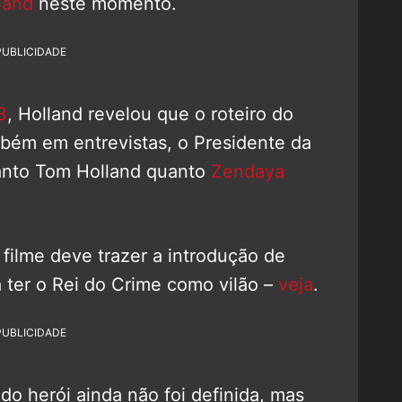
land
neste momento.
PUBLICIDADE
3
, Holland revelou que o roteiro do
mbém em entrevistas, o Presidente da
anto Tom Holland quanto
Zendaya
ilme deve trazer a introdução de
ter o Rei do Crime como vilão –
veja
.
PUBLICIDADE
 do herói ainda não foi definida, mas