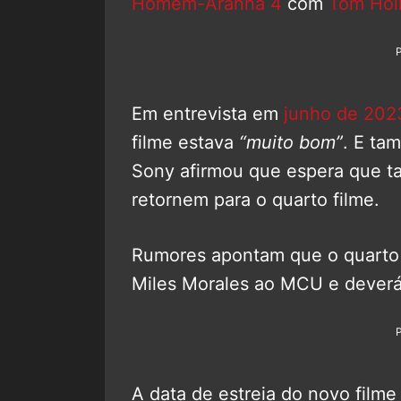
Homem-Aranha 4
com
Tom Hol
Em entrevista em
junho de 202
filme estava
“muito bom”
. E ta
Sony afirmou que espera que t
retornem para o quarto filme.
Rumores apontam que o quarto f
Miles Morales ao MCU e deverá 
A data de estreia do novo filme