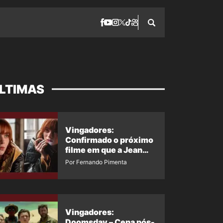
LTIMAS
Vingadores:
Confirmado o próximo
filme em que a Jean
Grey irá aparecer
Por Fernando Pimenta
Vingadores:
Doomsday – Cena pós-