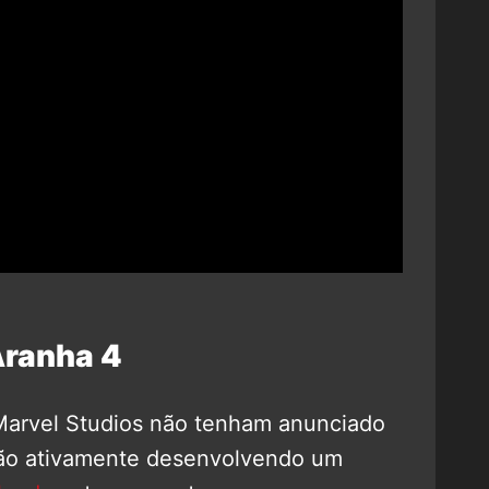
ranha 4
 Marvel Studios não tenham anunciado
stão ativamente desenvolvendo um