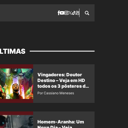
LTIMAS
Vingadores: Doutor
Destino – Veja em HD
todos os 3 pôsteres de
‘Doomsday’ + 1 imagem
Por Cassiano Meneses
oficial com os 26
heróis do filme
Homem-Aranha: Um
Novo Dia – Veja