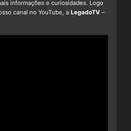
mais informações e curiosidades. Logo
nosso canal no YouTube, a
LegadoTV
–