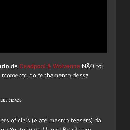
lado
de
Deadpool & Wolverine
NÃO foi
é o momento do fechamento dessa
PUBLICIDADE
lers oficiais (e até mesmo teasers) da
no Youtube da Marvel Brasil com