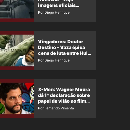
imagens oficiais
descartadas do Hulk
Por Diego Henrique
Cinza no filme
Vingadores: Doutor
Destino – Vaza épica
cena de luta entre Hulk
e o Coisa
Por Diego Henrique
X-Men: Wagner Moura
dá 1ª declaração sobre
papel de vilão no filme
da Marvel
Por Fernando Pimenta