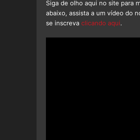
Siga de olho aqui no site para 
abaixo, assista a um vídeo do 
se inscreva
clicando aqui
.