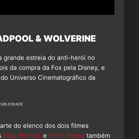
ADPOOL & WOLVERINE
 grande estreia do anti-herói no
ois da compra da Fox pela Disney, e
 do Universo Cinematográfico da
PUBLICIDADE
arte do elenco dos dois filmes
as
Paul Wernick
e
Rhett Reese
também