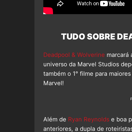
TUDO SOBRE DE
Deadpool & Wolverine
marcará a
universo da Marvel Studios dep
também o 1° filme para maiores
Marvel!
Além de
Ryan Reynolds
e boa p
anteriores, a dupla de roteirist