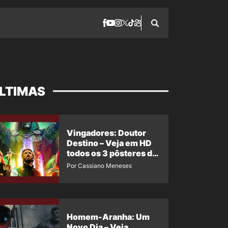
LTIMAS
Vingadores: Doutor
Destino – Veja em HD
todos os 3 pôsteres de
‘Doomsday’ + 1 imagem
Por Cassiano Meneses
oficial com os 26
heróis do filme
Homem-Aranha: Um
Novo Dia – Veja