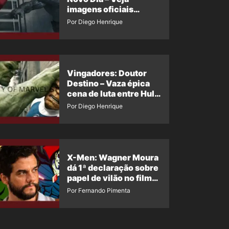
imagens oficiais
descartadas do Hulk
Por Diego Henrique
Cinza no filme
Vingadores: Doutor
Destino – Vaza épica
cena de luta entre Hulk
e o Coisa
Por Diego Henrique
X-Men: Wagner Moura
dá 1ª declaração sobre
papel de vilão no filme
da Marvel
Por Fernando Pimenta