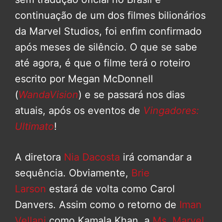
continuação de um dos filmes bilionários
da Marvel Studios, foi enfim confirmado
após meses de silêncio. O que se sabe
até agora, é que o filme terá o roteiro
escrito por Megan McDonnell
(
WandaVision
) e se passará nos dias
atuais, após os eventos de
Vingadores:
Ultimato
!
A diretora
Nia Dacosta
irá comandar a
sequência. Obviamente,
Brie
Larson
estará de volta como Carol
Danvers. Assim como o retorno de
Iman
Vellani
como Kamala Khan, a
Ms. Marvel
,