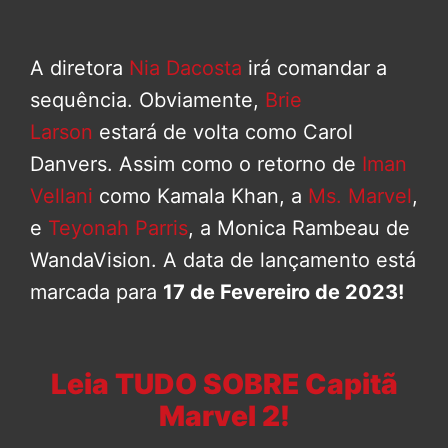
A diretora
Nia Dacosta
irá comandar a
sequência. Obviamente,
Brie
Larson
estará de volta como Carol
Danvers. Assim como o retorno de
Iman
Vellani
como Kamala Khan, a
Ms. Marvel
,
e
Teyonah Parris
, a Monica Rambeau de
WandaVision. A data de lançamento está
marcada para
17 de Fevereiro de 2023!
Leia TUDO SOBRE Capitã
Marvel 2!