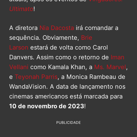
Ultimato
!
A diretora
Nia Dacosta
irá comandar a
sequência. Obviamente,
Brie
Larson
estará de volta como Carol
Danvers. Assim como o retorno de
Iman
Vellani
como Kamala Khan, a
Ms. Marvel
,
e
Teyonah Parris
, a Monica Rambeau de
WandaVision. A data de lançamento nos
cinemas americanos está marcada para
10 de novembro de 2023
!
PUBLICIDADE