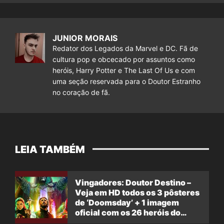
JUNIOR MORAIS
Redator dos Legados da Marvel e DC. Fã de
cultura pop e obcecado por assuntos como
heróis, Harry Potter e The Last Of Us e com
uma seção reservada para o Doutor Estranho
no coração de fã.
LEIA TAMBÉM
Vingadores: Doutor Destino –
Veja em HD todos os 3 pôsteres
de ‘Doomsday’ + 1 imagem
oficial com os 26 heróis do
filme