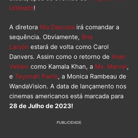
Ultimato
!
A diretora
Nia Dacosta
irá comandar a
sequência. Obviamente,
Brie
Larson
estará de volta como Carol
Danvers. Assim como o retorno de
Iman
Vellani
como Kamala Khan, a
Ms. Marvel
,
e
Teyonah Parris
, a Monica Rambeau de
WandaVision. A data de lançamento nos
cinemas americanos está marcada para
28 de Julho de 2023!
PUBLICIDADE