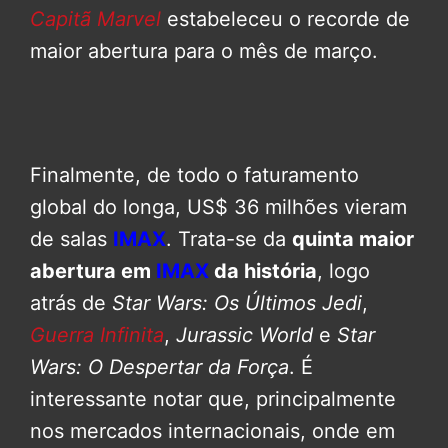
Capitã Marvel
estabeleceu o recorde de
maior abertura para o mês de março.
Finalmente, de todo o faturamento
global do longa, US$ 36 milhões vieram
de salas
IMAX
. Trata-se da
quinta maior
abertura em
IMAX
da história
, logo
atrás de
Star Wars: Os Últimos Jedi
,
Guerra Infinita
,
Jurassic World
e
Star
Wars: O Despertar da Força
. É
interessante notar que, principalmente
nos mercados internacionais, onde em