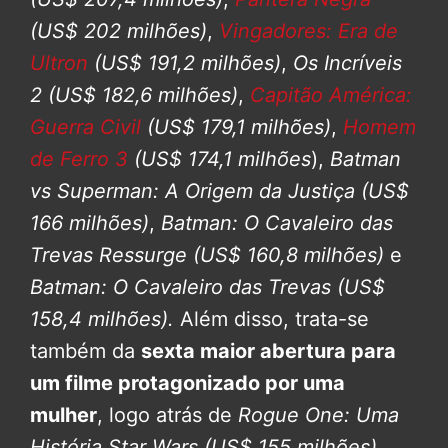
(US$ 202 milhões)
,
Vingadores: Era de
Ultron
(US$ 191,2 milhões)
,
Os Incríveis
2
(US$ 182,6 milhões)
,
Capitão América:
Guerra Civil
(US$ 179,1 milhões)
,
Homem
de Ferro 3
(US$ 174,1 milhões
),
Batman
vs Superman: A Origem da Justiça
(US$
166 milhões)
,
Batman: O Cavaleiro das
Trevas Ressurge
(US$ 160,8 milhões)
e
Batman: O Cavaleiro das Trevas
(US$
158,4 milhões).
Além disso, trata-se
também da
sexta maior abertura para
um filme protagonizado por uma
mulher
, logo atrás de
Rogue One: Uma
História Star Wars
(US$ 155 milhões)
,