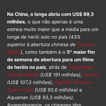
Na China, o longa abriu com US$ 89,3
milhões
, o que não apenas é uma
estreia muito maior que a média para um
longa de herói solo no país
(43%
superior à abertura chinesa de
Pantera
Negra
)
, como também é o
5º maior fim
de semana de abertura para um filme
de heróis no país
, atrás de
Vingadores:
Guerra Infinita
(US$ 191 milhões)
,
Venom
(US$ 107,3 milhões)
,
Capitão América:
Guerra Civil
(US$ 93,6 milhões)
e
Aquaman
(US$ 93,3 milhões)
.
Aparentemente, os chineses têm