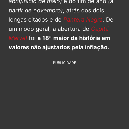
abril/início de maio)
e do fim de ano
(a
partir de novembro)
, atrás dos dois
longas citados e de
Pantera Negra
. De
um modo geral, a abertura de
Capitã
Marvel
foi
a 18ª maior da história em
valores não ajustados pela inflação.
PUBLICIDADE