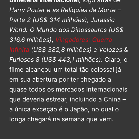
bilheteria internacional
, logo atrás de
Harry Potter e as Relíquias da Morte –
Parte 2
(US$ 314 milhões)
,
Jurassic
World: O Mundo dos Dinossauros
(US$
316,6 milhões)
,
Vingadores: Guerra
Infinita
(US$ 382,8 milhões)
e
Velozes &
Furiosos 8
(US$ 443,1 milhões)
. Claro, o
filme alcançou um total tão colossal já
em sua abertura por ter chegado a
quase todos os mercados internacionais
que deveria estrear, incluindo a China –
a única exceção é o Japão, no qual o
longa chegará na semana que vem.